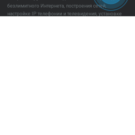
безлимитного Интернета, построения сетей,
настройке IP телефонии и телевидения, установке
видеонаблюдения.
НАШИ УСЛУГИ:
Установка и монтаж видеонаблюдения, IP и
аналоговых камер;
Подключение высокоскоростных,
выделенных, радиоканалов по технологии
WiMAX и LTE;
Монтаж, настройка, подключение, СКС
(Структурированная кабельная система) сетей,
при наличии нашего подключения.
Читать подробнее…
КОМПАНИЯ