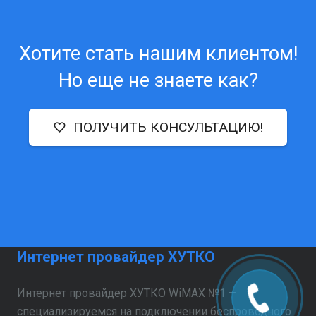
Хотите стать нашим клиентом!
Но еще не знаете как?
ПОЛУЧИТЬ КОНСУЛЬТАЦИЮ!
favorite_outline
Интернет провайдер ХУТКО
Интернет провайдер ХУТКО WiMAX №1 —
специализируемся на подключении беспроводного